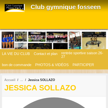
Panneau de gestion des cookies
Club gymnique fosseen
rentrée sportive saison 26-
LA VIE DU CLUB
Contact et plan
27
bon de commande
PHOTOS & VIDÉOS
PARTICIPER
Accueil
Jessica SOLLAZO
JESSICA SOLLAZO