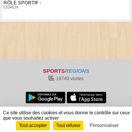
RÔLE SPORTIF :
COACH
SPORTS
REGIONS
19740
visites
Charte cookies
Gestion des cookies
Ce site utilise des cookies et vous donne le contrôle sur ceux
Informations légales
Signaler un contenu inapproprié
que vous souhaitez activer
Tout accepter
Tout refuser
Personnaliser
Envie de participer ?
Connexion