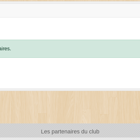
ires.
Les partenaires du club