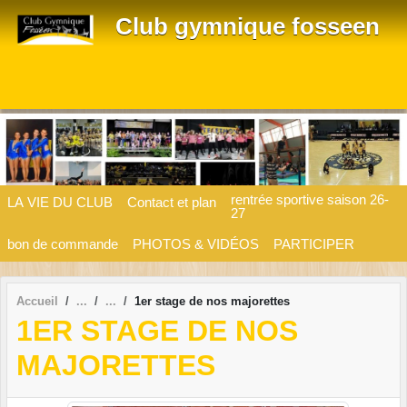
Panneau de gestion des cookies
Club gymnique fosseen
rentrée sportive saison 26-
LA VIE DU CLUB
Contact et plan
27
bon de commande
PHOTOS & VIDÉOS
PARTICIPER
Accueil
1er stage de nos majorettes
1ER STAGE DE NOS
MAJORETTES