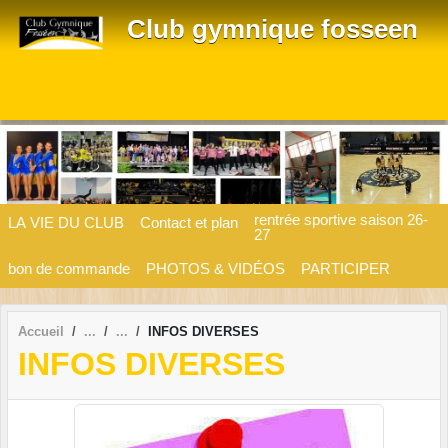
Panneau de gestion des cookies
Club gymnique fosseen
rentrée sportive saison 26-
LA VIE DU CLUB
Contact et plan
27
bon de commande
PHOTOS & VIDÉOS
PARTICIPER
Accueil
INFOS DIVERSES
INFOS DIVERSES