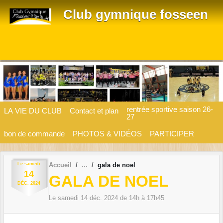
Panneau de gestion des cookies
Club gymnique fosseen
rentrée sportive saison 26-
LA VIE DU CLUB
Contact et plan
27
bon de commande
PHOTOS & VIDÉOS
PARTICIPER
Le
samedi
Accueil
gala de noel
14
GALA DE NOEL
DÉC.
2024
Le
samedi
14
déc.
2024
de 14h à 17h45