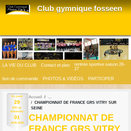
Panneau de gestion des cookies
Club gymnique fosseen
rentrée sportive saison 26-
LA VIE DU CLUB
Contact et plan
27
bon de commande
PHOTOS & VIDÉOS
PARTICIPER
Du
jeudi
Accueil
29
CHAMPIONNAT DE FRANCE GRS VITRY SUR
SEINE
MAI
au
dimanche
CHAMPIONNAT DE
01
JUIN
2025
FRANCE GRS VITRY