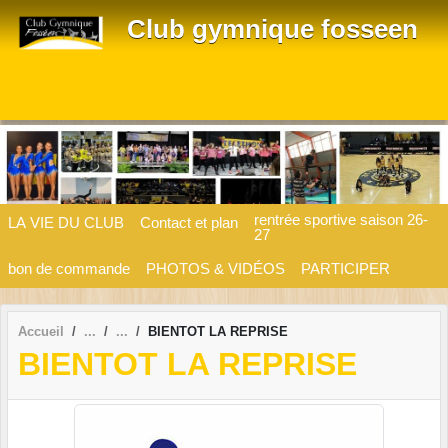
Panneau de gestion des cookies
Club gymnique fosseen
rentrée sportive saison 26-
LA VIE DU CLUB
Contact et plan
27
bon de commande
PHOTOS & VIDÉOS
PARTICIPER
Accueil
BIENTOT LA REPRISE
BIENTOT LA REPRISE