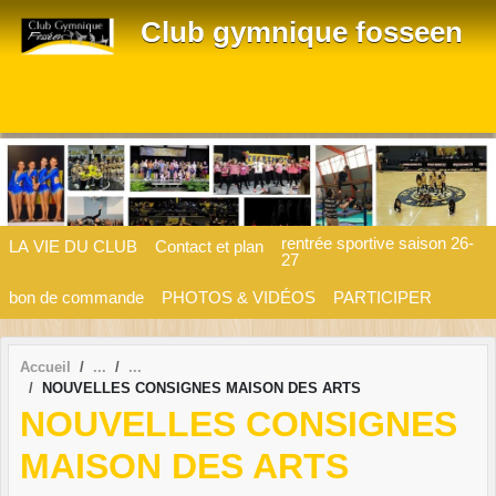
Panneau de gestion des cookies
Club gymnique fosseen
rentrée sportive saison 26-
LA VIE DU CLUB
Contact et plan
27
bon de commande
PHOTOS & VIDÉOS
PARTICIPER
Accueil
NOUVELLES CONSIGNES MAISON DES ARTS
NOUVELLES CONSIGNES
MAISON DES ARTS